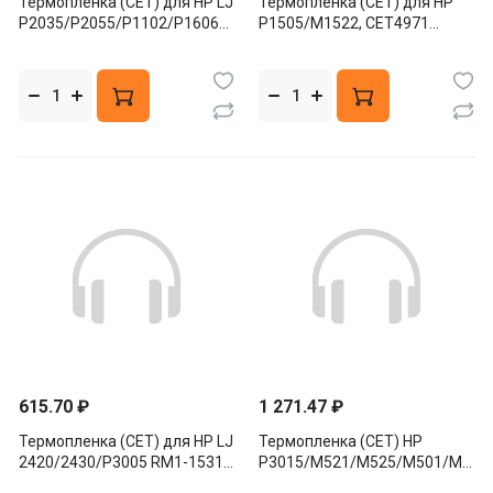
Термопленка (CET) для HP LJ
Термопленка (CET) для HP
P2035/P2055/P1102/P1606
P1505/M1522, CET4971
(CET), RM1-0656/RM1-8809
металлизированная
615.70 ₽
1 271.47 ₽
Термопленка (CET) для HP LJ
Термопленка (CET) HP
2420/2430/P3005 RM1-1531-
P3015/M521/M525/M501/M506
flim RM1-3740-flim CET1463
RM1-8508-Film/CET8416U