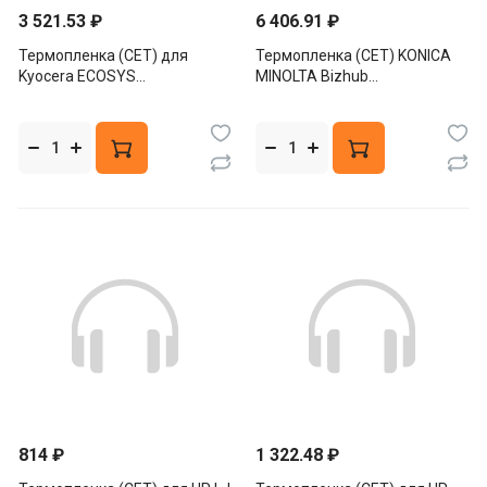
3 521.53 ₽
6 406.91 ₽
Термопленка (CET) для
Термопленка (CET) KONICA
Kyocera ECOSYS
MINOLTA Bizhub
P2235/P2040/M2135/M2540/M2635,
C220/C280/C360
CET7841
A0EDR72000-Film
A161R71811-Film
814 ₽
1 322.48 ₽