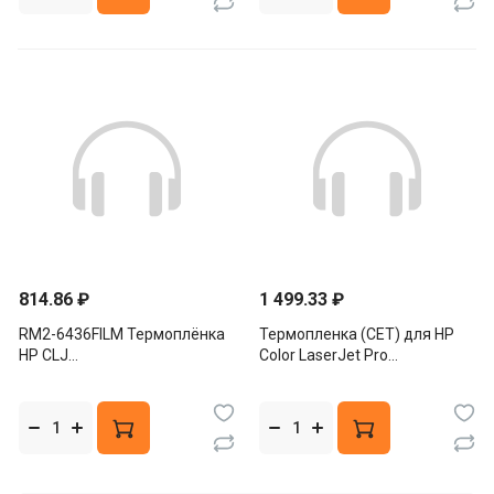
814.86 ₽
1 499.33 ₽
RM2-6436FILM Термоплёнка
Термопленка (CET) для HP
HP CLJ
Color LaserJet Pro
M377/M452/M477/M479
M452dn/MFP
Основная нижняя (OEM)
M377dw/477fdn, CET311001