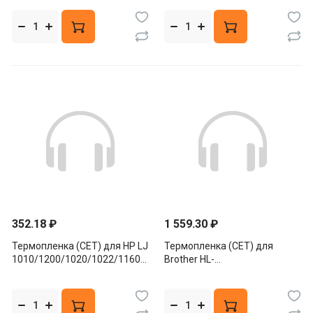
352.18 ₽
1 559.30 ₽
Термопленка (CET) для HP LJ
Термопленка (CET) для
1010/1200/1020/1022/1160/1320/P1006/P2015,
Brother HL-
CET3829/RG9-1494
L5000/5100/5200/DCP-
L5500/MFC-L5700/6900,
02815