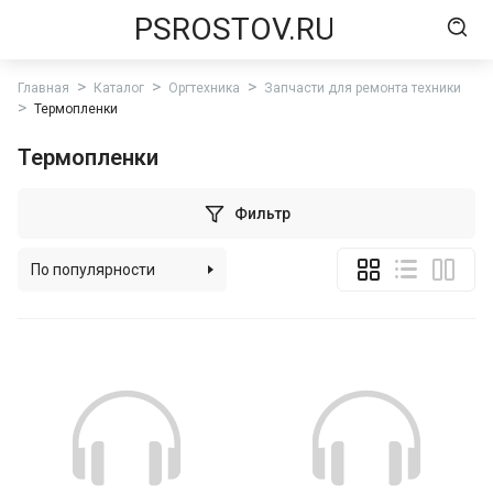
PSROSTOV.RU
Главная
Каталог
Оргтехника
Запчасти для ремонта техники
Термопленки
Термопленки
Фильтр
По популярности
По алфавиту
По цене (возрастанию)
По цене (убыванию)