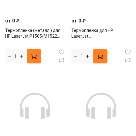
от 0 ₽
от 0 ₽
Термопленка (металл.) для
Термопленка для HP
HP LaserJet P1505/M1522
LaserJet
(CET), CET4971
P2035/P2055/P1102/P1606,
M401/M425/M125/M126/M201/
(CET), CET2706