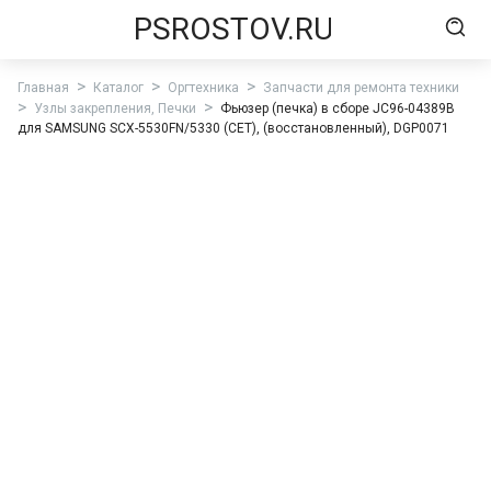
PSROSTOV.RU
Главная
Каталог
Оргтехника
Запчасти для ремонта техники
Узлы закрепления, Печки
Фьюзер (печка) в сборе JC96-04389B
для SAMSUNG SCX-5530FN/5330 (CET), (восстановленный), DGP0071
Фьюзер (печка) в сборе JC96-04389B для
SAMSUNG SCX-5530FN/5330 (CET),
(восстановленный), DGP0071
0 отзывов
Нет в наличии (0 шт.)
5 430.80 ₽